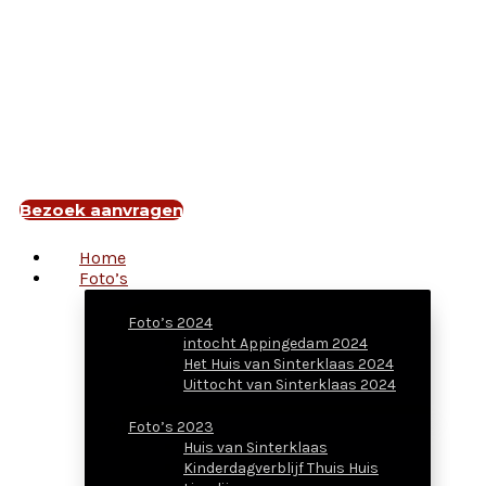
Bezoek aanvragen
Home
Foto’s
Foto’s 2024
intocht Appingedam 2024
Het Huis van Sinterklaas 2024
Uittocht van Sinterklaas 2024
Foto’s 2023
Huis van Sinterklaas
Kinderdagverblijf Thuis Huis