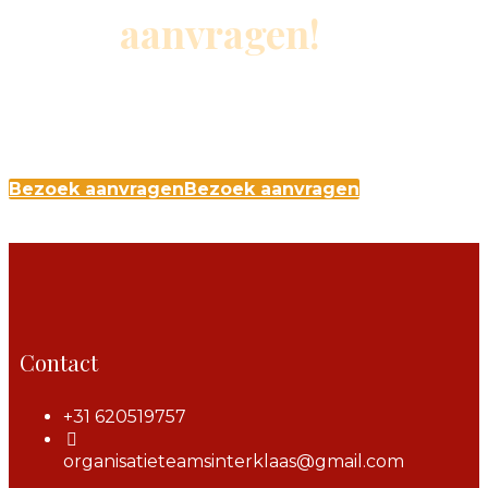
aanvragen!
Maak eenvoudig een aanvraag via onze
website
Bezoek aanvragen
Bezoek aanvragen
Contact
+31 620519757
organisatieteamsinterklaas@gmail.com