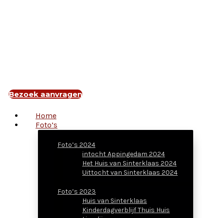
Bezoek aanvragen
Home
Foto’s
Foto’s 2024
intocht Appingedam 2024
Het Huis van Sinterklaas 2024
Uittocht van Sinterklaas 2024
Foto’s 2023
Huis van Sinterklaas
Kinderdagverblijf Thuis Huis